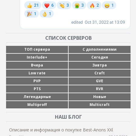
СПИСОК СЕРВЕРОВ
ТОП сервера
С дополнениями
Interlude+
Сегодня
Вчера
Завтра
Low rate
Craft
PVP
GVE
PTS
RVR
Легендарные
Новые
Multiproff
Multicraft
НАШ БЛОГ
Описание и информация о покупке Best-Anons XXl