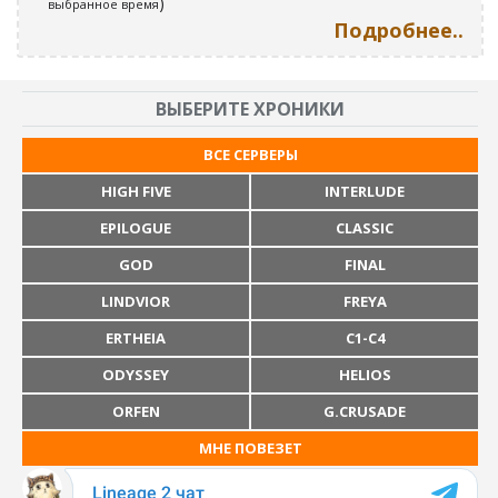
)
выбранное время
Подробнее..
ВЫБЕРИТЕ ХРОНИКИ
ВСЕ СЕРВЕРЫ
HIGH FIVE
INTERLUDE
EPILOGUE
CLASSIC
GOD
FINAL
LINDVIOR
FREYA
ERTHEIA
C1-C4
ODYSSEY
HELIOS
ORFEN
G.CRUSADE
МНЕ ПОВЕЗЕТ