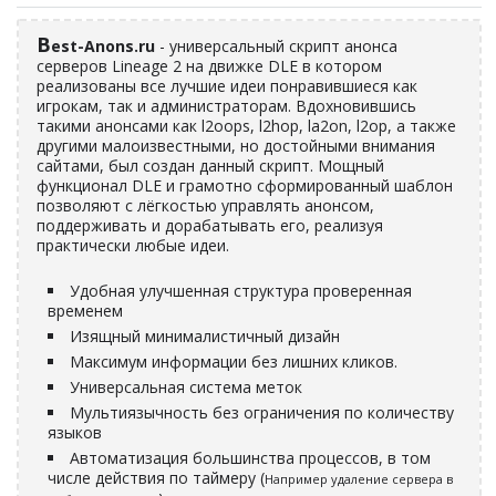
B
est-Anons.ru
- универсальный скрипт анонса
серверов Lineage 2 на движке DLE в котором
реализованы все лучшие идеи понравившиеся как
игрокам, так и администраторам. Вдохновившись
такими анонсами как l2oops, l2hop, la2on, l2op, а также
другими малоизвестными, но достойными внимания
сайтами, был создан данный скрипт. Мощный
функционал DLE и грамотно сформированный шаблон
позволяют с лёгкостью управлять анонсом,
поддерживать и дорабатывать его, реализуя
практически любые идеи.
Удобная улучшенная структура проверенная
временем
Изящный минималистичный дизайн
Максимум информации без лишних кликов.
Универсальная система меток
Мультиязычность без ограничения по количеству
языков
Автоматизация большинства процессов, в том
числе действия по таймеру (
Например удаление сервера в