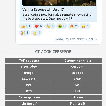
СПИСОК СЕРВЕРОВ
ТОП сервера
С дополнениями
Interlude+
Сегодня
Вчера
Завтра
Low rate
Craft
PVP
GVE
PTS
RVR
Легендарные
Новые
Multiproff
Multicraft